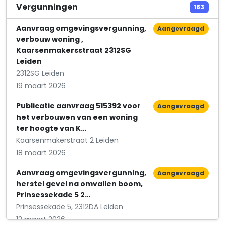
drij. Labor Vincit, msp.
Vergunningen
183
Nieuwe Rijn 83
Aanvraag omgevingsvergunning,
Aangevraagd
verbouw woning ,
Kaarsenmakersstraat 2312SG
Leiden
2312SG Leiden
19 maart 2026
Publicatie aanvraag 515392 voor
Aangevraagd
het verbouwen van een woning
ter hoogte van K…
Kaarsenmakerstraat 2 Leiden
18 maart 2026
Aanvraag omgevingsvergunning,
Aangevraagd
herstel gevel na omvallen boom,
Prinsessekade 5 2…
Prinsessekade 5, 2312DA Leiden
12 maart 2026