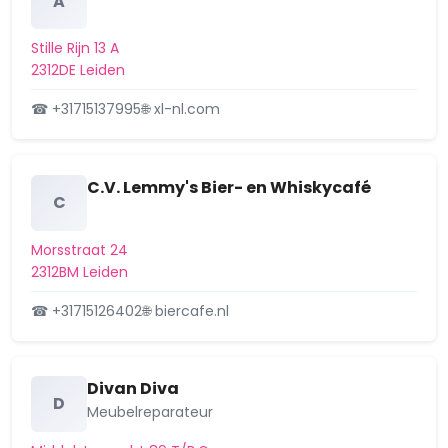
A
Aanvraag omgevingsvergunning,
Aangevraagd
Stille Rijn 13 A
het tijdelijk afwijken van regels in
2312DE Leiden
omgevingspla…
Willem Barentszstraat 39, 2315TZ
☎ +31715137995
🌐 xl-nl.com
Leiden
26 februari 2026
C.V. Lemmy's Bier- en Whiskycafé
Aanvraag omgevingsvergunning,
Aangevraagd
C
renoveren/verbouwen van het
pand en aan achterzij…
Morsstraat 24
Apothekersdijk 29, 2312DD Leiden
2312BM Leiden
19 februari 2026
☎ +31715126402
🌐 biercafe.nl
Aanvraag omgevingsvergunning,
Aangevraagd
transformeren bovenwoning met
3 bouwlagen naar 2 …
Divan Diva
Nieuwe Rijn 61, 2312JH Leiden
D
Meubelreparateur
19 februari 2026