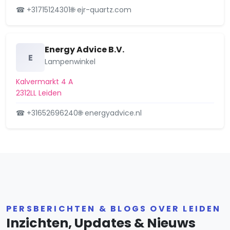
verleggen brandscheiding voor
☎ +31715124301
🌐 ejr-quartz.com
vergroten woning, N…
Nieuwstraat 29, 2312KA Leiden
19 februari 2026
Energy Advice B.V.
E
Lampenwinkel
Kalvermarkt 4 A
2312LL Leiden
☎ +31652696240
🌐 energyadvice.nl
PERSBERICHTEN & BLOGS OVER LEIDEN
Inzichten, Updates & Nieuws