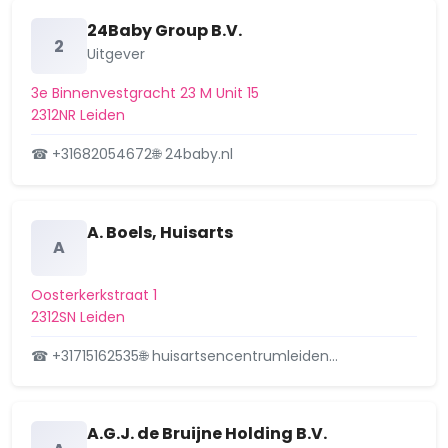
Volmolengracht 15, 2312PG Leiden
24Baby Group B.V.
2
5 maart 2026
Uitgever
Aanvraag omgevingsvergunning,
Aangevraagd
3e Binnenvestgracht 23 M Unit 15
veranderen van een woning,
2312NR Leiden
Vollersgracht 5 2312VK…
☎ +31682054672
🌐 24baby.nl
Vollersgracht 5, 2312VK Leiden
5 maart 2026
Aanvraag omgevingsvergunning,
Aangevraagd
A. Boels, Huisarts
verbouwing en samenvoeging
A
wijkgebouw Oude Vest 6…
Vest 61 en 63, 2312XS Leiden
Oosterkerkstraat 1
26 februari 2026
2312SN Leiden
Aanvraag omgevingsvergunning,
☎ +31715162535
🌐 huisartsencentrumleiden…
Aangevraagd
uitbreiden van de kapverdieping,
Oosterdwarsstraa…
Oosterdwarsstraat 17, 2315LM Leiden
A.G.J. de Bruijne Holding B.V.
26 februari 2026