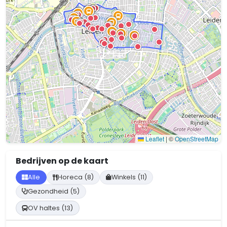
Leaflet
|
©
OpenStreetMap
Bedrijven op de kaart
Alle
Horeca (8)
Winkels (11)
Gezondheid (5)
OV haltes (13)