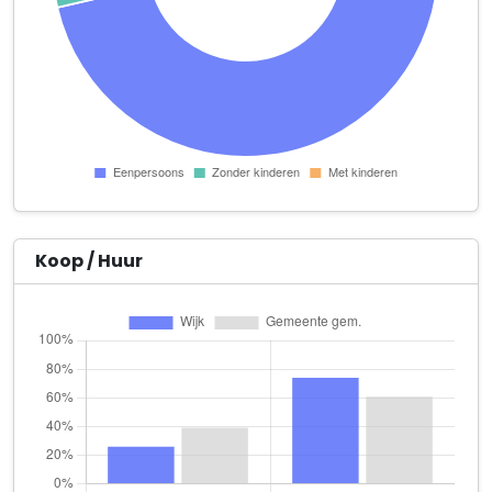
Semantica B.V.
3e Binnenvestgracht 23 L UNIT 16 LL
Sjaardema Vastgoed B.V.
Nieuwe Beestenmarkt 28
Slagerij v.d. Zon
Haarlemmerstraat 78
Star Makelaar
Admiraal Helfrichweg 2
Koop / Huur
Swis B.V.
3e Binnenvestgracht 23 T 1
sZen
Haarlemmerstraat 19
The Duke of Oz B.V.
Oude Singel 2