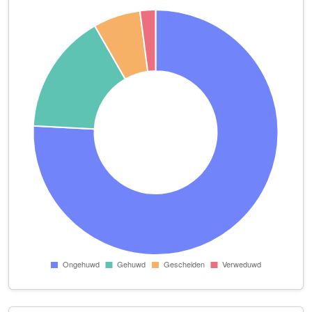
Boom en Staal
Zijlsingel 48 B
Café "De Bonte Koe"
Hooglandsekerk-Choorsteeg 13
Carolien Devilee
Nieuwstraat 57
Chinees Restaurant Kwang Tung
Beestenmarkt 9
Dagobert Industries
Oude Vest 87
De Uyl van Hoogland B.V.
Nieuwstraat 28
De Vergulde Kruik
Haarlemmerstraat 22