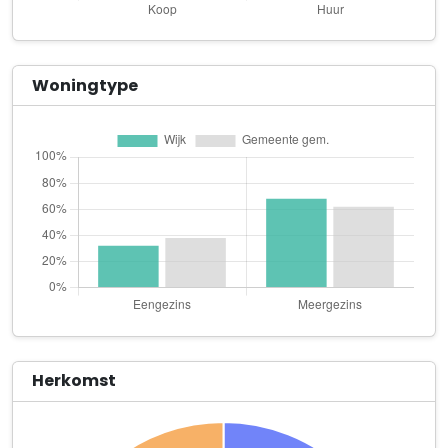
Van Leeuwen Tandartsen centrum voor mondzorg Leiden
Lammermarkt 218
Van Lith Chocolatier
Woningtype
Lange Mare 44 A
Winand Stut Fotografie
Langestraat 53
All Innx
Morsstraat 21
Annette Weers
Van der Lubbehof 23
ARTvertisements
3e Binnenvestgracht 23 J Unit 2
Herkomst
A. Verhoef
Apothekersdijk 13