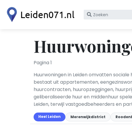
Zoek
op
bedrijfsnaam
of
Huurwoninge
KvK
nummer
Pagina 1
Huurwoningen in Leiden omvatten sociale 
bestaat uit appartementen, eengezinswon
huurcontracten, huuropzeggingen, huurprij
geliberaliseerde huur en middenhuur spel
Leiden, terwijl vastgoedbeheerders en part
Heel Leiden
Merenwijkdistrict
Roodenb