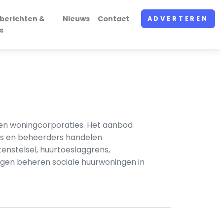
berichten &
Nieuws
Contact
ADVERTEREN
s
r en woningcorporaties. Het aanbod
rs en beheerders handelen
enstelsel, huurtoeslaggrens,
ngen beheren sociale huurwoningen in