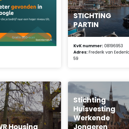
STICHTING
PARTIN
KvK nummer:
08196953
Adres:
Frederik van Eedenl
59
Stichting
Huisvesting
Werkende
R Housing
Jongeren