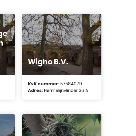
ge
n
Wigho B.V.
KvK nummer:
57584079
Adres:
Hermelijnvlinder 36 A