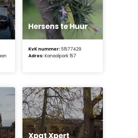
Hersens te Huur
KvK nummer:
51577429
aan
Adres:
Kanaalpark 157
Xpat Xpert