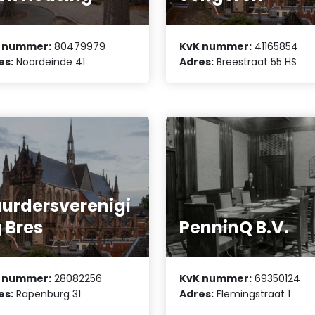
 nummer:
80479979
KvK nummer:
41165854
es:
Noordeinde 41
Adres:
Breestraat 55 HS
urdersverenigi
 Bres
PenninQ B.V.
 nummer:
28082256
KvK nummer:
69350124
es:
Rapenburg 31
Adres:
Flemingstraat 1