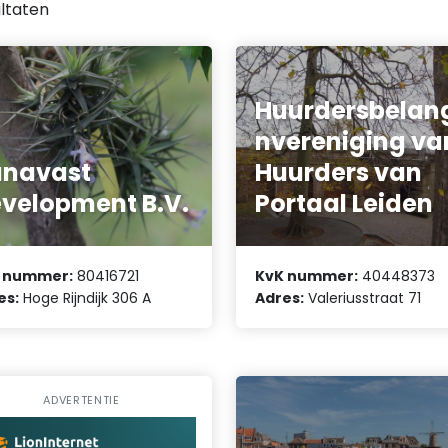
ltaten
Huurdersbelan
nvereniging va
unavast
Huurders van
velopment B.V.
Portaal Leiden
 nummer:
80416721
KvK nummer:
40448373
es:
Hoge Rijndijk 306 A
Adres:
Valeriusstraat 71
ADVERTENTIE