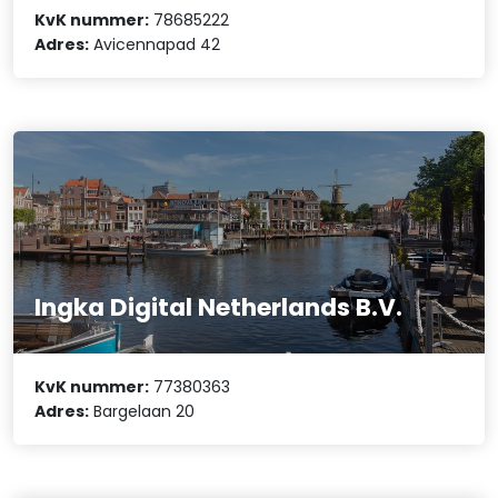
KvK nummer:
78685222
Adres:
Avicennapad 42
Ingka Digital Netherlands B.V.
KvK nummer:
77380363
Adres:
Bargelaan 20