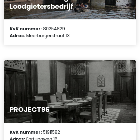
Loodgietersbedrijf
KvK nummer:
80254829
Adres:
Meerburgerstraat 13
PROJECT96
KvK nummer:
51911582
Adres:
Fortunaweg 16