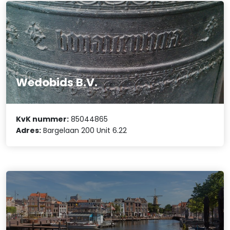
Wedobids B.V.
KvK nummer:
85044865
Adres:
Bargelaan 200 Unit 6.22