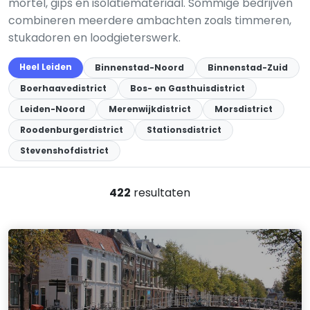
mortel, gips en isolatiemateriaal. Sommige bedrijven
combineren meerdere ambachten zoals timmeren,
stukadoren en loodgieterswerk.
Heel Leiden
Binnenstad-Noord
Binnenstad-Zuid
Boerhaavedistrict
Bos- en Gasthuisdistrict
Leiden-Noord
Merenwijkdistrict
Morsdistrict
Roodenburgerdistrict
Stationsdistrict
Stevenshofdistrict
422
resultaten