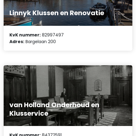
Linnyk Klussen en Renovatie
KvK nummer:
82997497
Adres:
Bargelaan 200
van Holland Onderhoud en
Klusservice
KvK nummer:
84372591