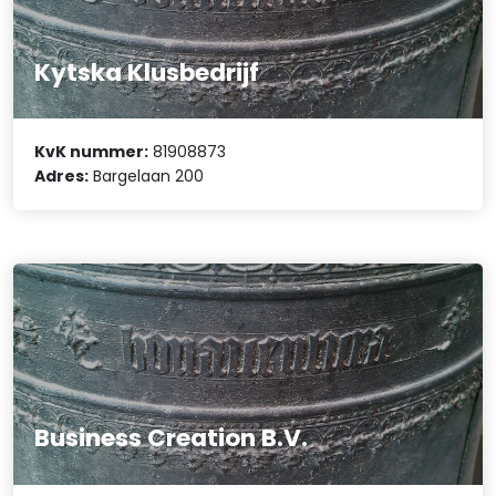
Kytska Klusbedrijf
KvK nummer:
81908873
Adres:
Bargelaan 200
Business Creation B.V.