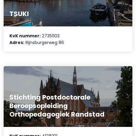
TSUKI
KvK nummer:
27351103
Adres:
Rijnsburgerweg 86
Stichting Postdoctorale
Beroepsopleiding
Orthopedagogiek Randstad
KvK nummer:
41215101