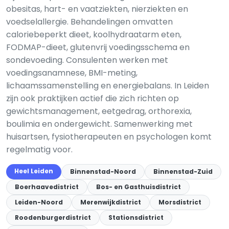
obesitas, hart- en vaatziekten, nierziekten en
voedselallergie. Behandelingen omvatten
caloriebeperkt dieet, koolhydraatarm eten,
FODMAP-dieet, glutenvrij voedingsschema en
sondevoeding. Consulenten werken met
voedingsanamnese, BMI-meting,
lichaamssamenstelling en energiebalans. In Leiden
zijn ook praktijken actief die zich richten op
gewichtsmanagement, eetgedrag, orthorexia,
boulimia en ondergewicht. Samenwerking met
huisartsen, fysiotherapeuten en psychologen komt
regelmatig voor.
Heel Leiden
Binnenstad-Noord
Binnenstad-Zuid
Boerhaavedistrict
Bos- en Gasthuisdistrict
Leiden-Noord
Merenwijkdistrict
Morsdistrict
Roodenburgerdistrict
Stationsdistrict