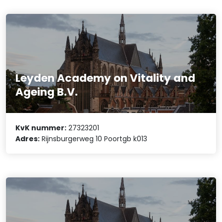
Leyden Academy on Vitality and
Ageing B.V.
KvK nummer:
27323201
Adres:
Rijnsburgerweg 10 Poortgb k013