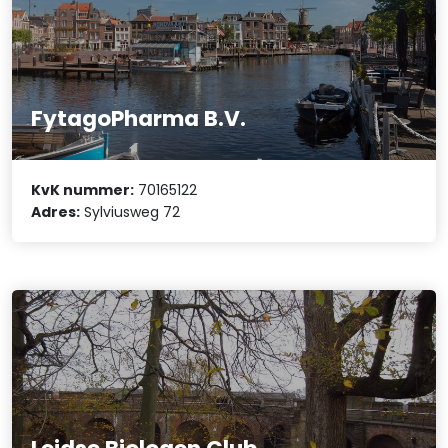
FytagoPharma B.V.
KvK nummer:
70165122
Adres:
Sylviusweg 72