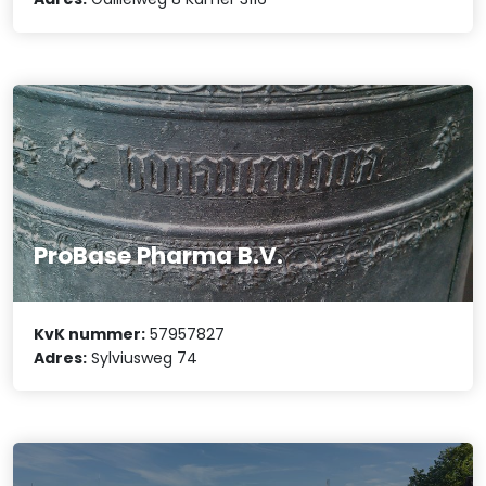
ProBase Pharma B.V.
KvK nummer:
57957827
Adres:
Sylviusweg 74