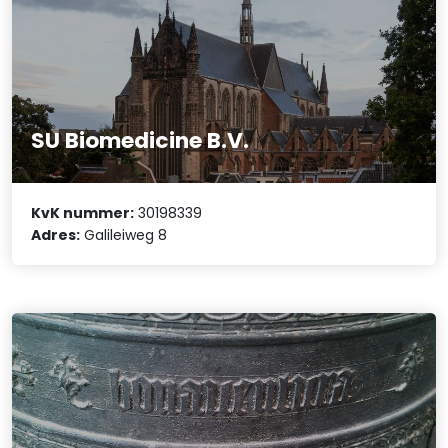
SU Biomedicine B.V.
KvK nummer:
30198339
Adres:
Galileiweg 8