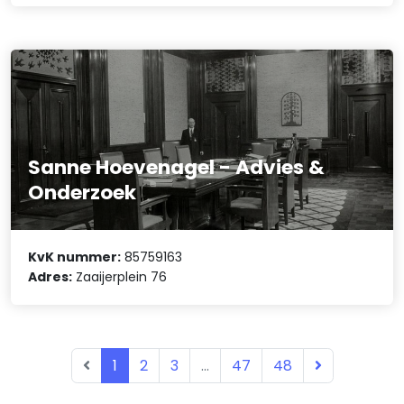
Sanne Hoevenagel - Advies &
Onderzoek
KvK nummer:
85759163
Adres:
Zaaijerplein 76
1
2
3
...
47
48