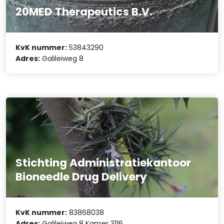
20MED Therapeutics B.V.
KvK nummer:
53843290
Adres:
Galileiweg 8
Stichting Administratiekantoor
Bioneedle Drug Delivery
KvK nummer:
83868038
Adres:
Galileiweg 8 Kamer 3116