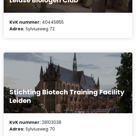
Leidse Biologen Club
KvK nummer:
40445855
Adres:
Sylviusweg 72
Stichting Biotech Training Facility
Leiden
KvK nummer:
28103038
Adres:
Sylviusweg 70