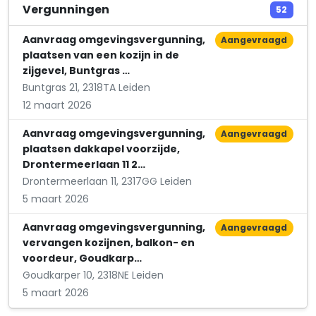
Hannus Holding B.V.
Vergunningen
52
Flevoweg 5 B
Aanvraag omgevingsvergunning,
Aangevraagd
plaatsen van een kozijn in de
zijgevel, Buntgras …
Buntgras 21, 2318TA Leiden
12 maart 2026
Aanvraag omgevingsvergunning,
Aangevraagd
plaatsen dakkapel voorzijde,
Drontermeerlaan 11 2…
Drontermeerlaan 11, 2317GG Leiden
5 maart 2026
Aanvraag omgevingsvergunning,
Aangevraagd
vervangen kozijnen, balkon- en
voordeur, Goudkarp…
Goudkarper 10, 2318NE Leiden
5 maart 2026