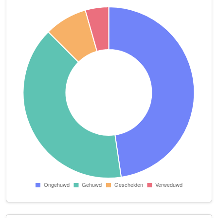
Esther Noteboom
Kruisbes 47
evsvalidation
Klavertuin 3
Fieke Harinck Training en Theater
Satijnvlinder 9
Firma Gebroeders Van der Krogt
Vossemeerlaan 3
Food Business Invest
Strandschelpenbank 9
Guiara
Libellenveld 19
Hama Transport
Kraaienhorst 21