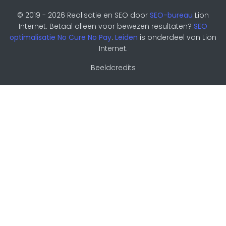
© 2019 - 2026 Realisatie en SEO door
SEO-bureau
Lion
Internet. Betaal alleen voor bewezen resultaten?
SEO
optimalisatie No Cure No Pay
.
Leiden
is onderdeel van Lion
Internet.
Beeldcredits