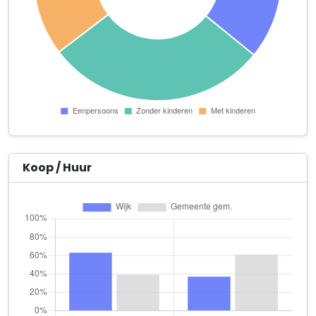
'Leven met LEV'
Kwikstaarthoek 15
ML Bruins, tandarts
Fregatwal 2
Movie Stunts B.V.
Iepenrode 55
Noura services
Watermolen 10 A
Koop / Huur
O.G. Rent & Trading B.V.
Flevoweg 15
Rijn Gouwe Management B.V.
Zinniadal 4
Schoonheidssalon Satijn
Beekforel 6