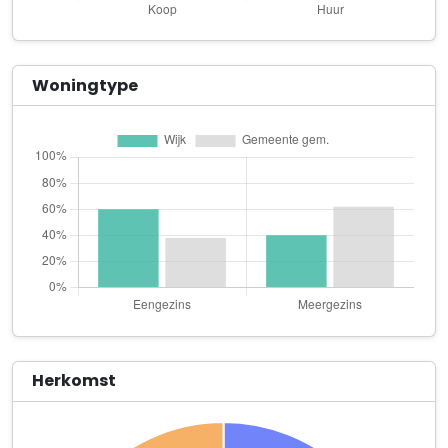
Vacuas
Kamilletuin 5
Verboon & Partners Accountants en Belastingadviseurs B.V.
Woningtype
Drontermeerlaan 19
Bloei
Kokkelbank 22
Bontmuts B.V.
Klimroos 32
Businesense
Takwier 17
By Gemma
Hommelveld 48
Herkomst
Christiane van den Berg Supervisie
Fuchsiadal 18