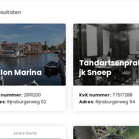
sultaten
Tandartsenprak
lon Marina
jk Snoep
 nummer:
28111200
KvK nummer:
77517288
es:
Rijnsburgerweg 62
Adres:
Rijnsburgerweg 94
ADVERTENTIE