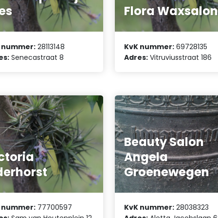
es
Flora Waxsalo
 nummer:
28113148
KvK nummer:
69728135
es:
Senecastraat 8
Adres:
Vitruviusstraat 186
Beauty Salon
ctoria
Angela
derhorst
Groenewegen
 nummer:
77700597
KvK nummer:
28038323
es:
Sam van Houtenplein 12
Adres:
Aletta Jacobslaan 