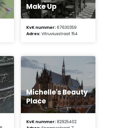
n
Make Up
KvK nummer:
67630359
Adres:
Vitruviusstraat 154
Michelle's Beauty
Place
KvK nummer:
82925402
68
Adres:
Spaarnestraat 7