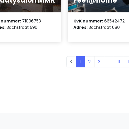
autysalon MMR
Feet@home
 nummer:
71006753
KvK nummer:
66542472
es:
Bachstraat 590
Adres:
Bachstraat 680
1
2
3
...
11