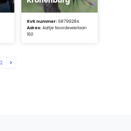
Kronenburg
KvK nummer:
68799284
Adres:
Aaltje Noordewierlaan
160
12