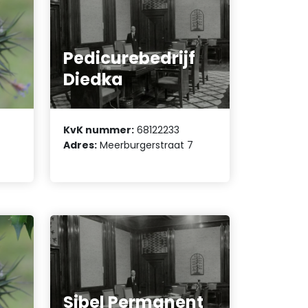
Pedicurebedrijf
Diedka
KvK nummer:
68122233
Adres:
Meerburgerstraat 7
Sibel Permanent