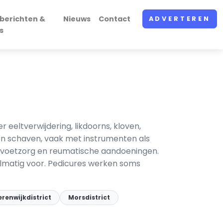
berichten &
Nieuws
Contact
ADVERTEREN
s
eeltverwijdering, likdoorns, kloven,
 en schaven, vaak met instrumenten als
e voetzorg en reumatische aandoeningen.
lmatig voor. Pedicures werken soms
renwijkdistrict
Morsdistrict