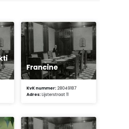
ti
Francine
KvK nummer:
28049187
Adres:
Lijsterstraat 11