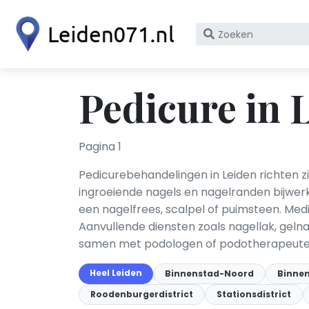
Zoek
op
bedrijfsnaam
of
Pedicure in 
KvK
nummer
Pagina 1
Pedicurebehandelingen in Leiden richten zi
ingroeiende nagels en nagelranden bijwerk
een nagelfrees, scalpel of puimsteen. Me
Aanvullende diensten zoals nagellak, gel
samen met podologen of podotherapeute
Heel Leiden
Binnenstad-Noord
Binne
Roodenburgerdistrict
Stationsdistrict