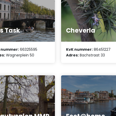
's Task
Cheverla
 nummer:
66325595
KvK nummer:
86451227
es:
Wagnerplein 50
Adres:
Bachstraat 33