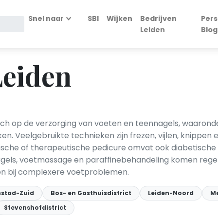
Snel naar
SBI
Wijken
Bedrijven
Pers
Leiden
Blog
Leiden
ch op de verzorging van voeten en teennagels, waaronder 
en. Veelgebruikte technieken zijn frezen, vijlen, knippen
dische of therapeutische pedicure omvat ook diabetisch
nagels, voetmassage en paraffinebehandeling komen rege
n bij complexere voetproblemen.
nstad-Zuid
Bos- en Gasthuisdistrict
Leiden-Noord
Me
Stevenshofdistrict