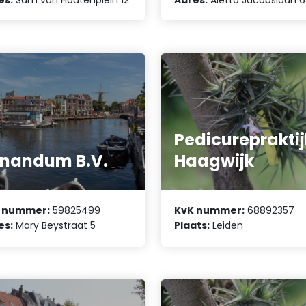
Pedicurepraktij
nandum B.V.
Haagwijk
 nummer:
59825499
KvK nummer:
68892357
es:
Mary Beystraat 5
Plaats:
Leiden