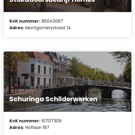
KvK nummer:
85043087
Adres:
Montgomerystraat 14
Schuringa Schilderwerken
KvK nummer:
61707309
Adres:
Hoflaan 197