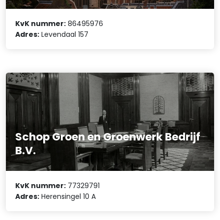
KvK nummer:
86495976
Adres:
Levendaal 157
Schop Groen en Groenwerk Bedrijf
B.V.
KvK nummer:
77329791
Adres:
Herensingel 10 A