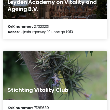
Leyden Academy on Vitality and
Ageing B.V.
KvK nummer:
27323201
Adres:
Rijnsburgerweg 10 Poortgb k013
Stichting Vitality Club
KvK nummer:
71261680