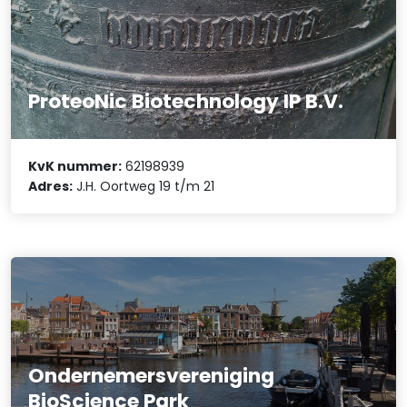
ProteoNic Biotechnology IP B.V.
KvK nummer:
62198939
Adres:
J.H. Oortweg 19 t/m 21
Ondernemersvereniging
BioScience Park