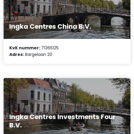
Ingka Centres China B.V.
KvK nummer:
71365125
Adres:
Bargelaan 20
Ingka Centres Investments Four
B.V.