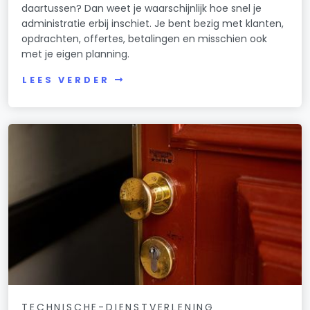
daartussen? Dan weet je waarschijnlijk hoe snel je
administratie erbij inschiet. Je bent bezig met klanten,
opdrachten, offertes, betalingen en misschien ook
met je eigen planning.
LEES VERDER
TECHNISCHE-DIENSTVERLENING