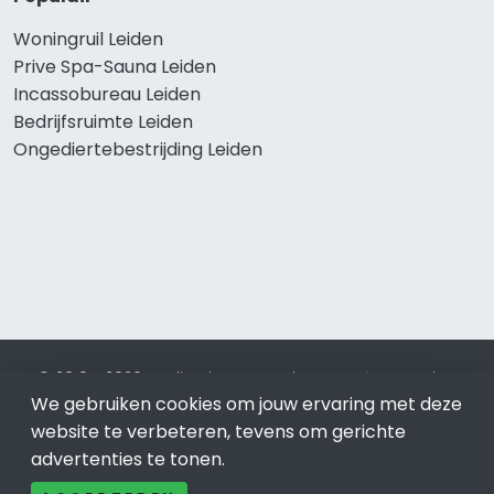
Woningruil Leiden
Prive Spa-Sauna Leiden
Incassobureau Leiden
Bedrijfsruimte Leiden
Ongediertebestrijding Leiden
© 2019 - 2026 Realisatie en SEO door
SEO-bureau
Lion
We gebruiken cookies om jouw ervaring met deze
Internet. Betaal alleen voor bewezen resultaten?
SEO
optimalisatie No Cure No Pay
.
Leiden
is onderdeel van Lion
website te verbeteren, tevens om gerichte
Internet.
advertenties te tonen.
Beeldcredits