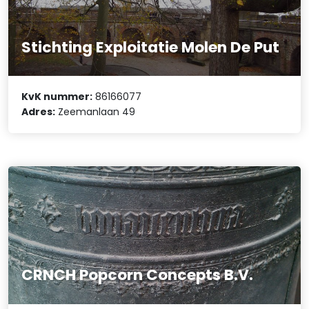
Stichting Exploitatie Molen De Put
KvK nummer:
86166077
Adres:
Zeemanlaan 49
CRNCH Popcorn Concepts B.V.