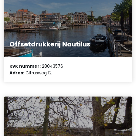
Offsetdrukkerij Nautilus
KvK nummer:
28043576
Adres:
Citrusweg 12