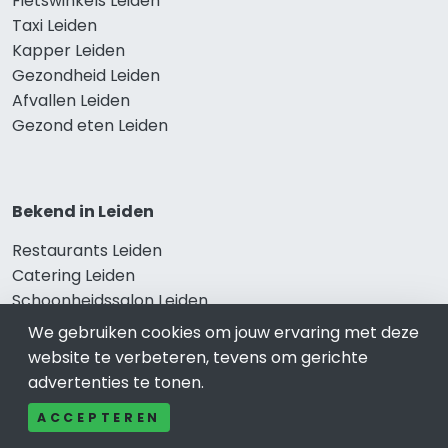
Fietswinkels Leiden
Taxi Leiden
Kapper Leiden
Gezondheid Leiden
Afvallen Leiden
Gezond eten Leiden
Bekend in Leiden
Restaurants Leiden
Catering Leiden
Schoonheidssalon Leiden
Tandartspraktijken Leiden
We gebruiken cookies om jouw ervaring met deze
Loodgieters Leiden
website te verbeteren, tevens om gerichte
Stukadoorsbedrijf Leiden
advertenties te tonen.
Verhuisbedrijf Leiden
ACCEPTEREN