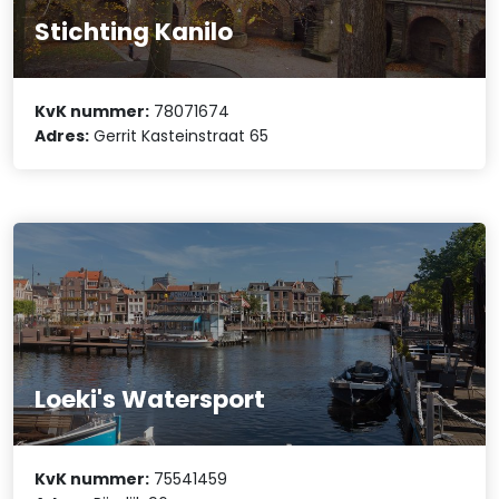
Stichting Kanilo
KvK nummer:
78071674
Adres:
Gerrit Kasteinstraat 65
Loeki's Watersport
KvK nummer:
75541459