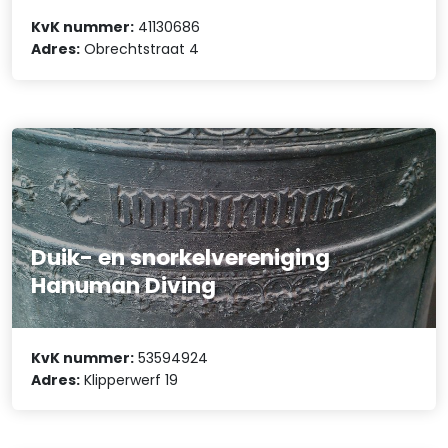
KvK nummer:
41130686
Adres:
Obrechtstraat 4
Duik- en snorkelvereniging
Hanuman Diving
KvK nummer:
53594924
Adres:
Klipperwerf 19