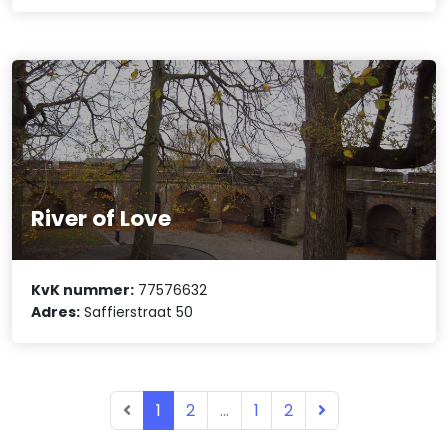
River of Love
KvK nummer:
77576632
Adres:
Saffierstraat 50
1
2
...
1
2