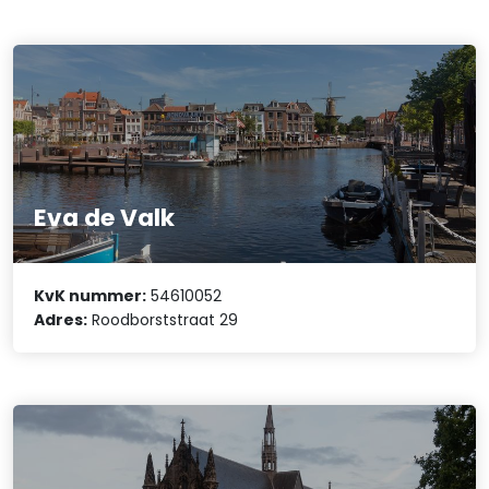
Eva de Valk
KvK nummer:
54610052
Adres:
Roodborststraat 29