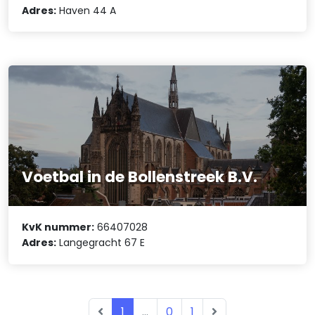
Adres:
Haven 44 A
Voetbal in de Bollenstreek B.V.
KvK nummer:
66407028
Adres:
Langegracht 67 E
1
...
0
1