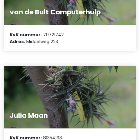
van de Bult Computerhulp
KvK nummer:
70721742
Adres:
Middelweg 223
Julia Maan
KvK nummer:
81354193