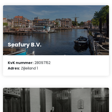
Seafury B.V.
KvK nummer:
28097152
Adres:
Zijleiland 1