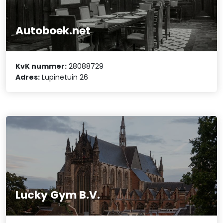
Autoboek.net
KvK nummer:
28088729
Adres:
Lupinetuin 26
Lucky Gym B.V.