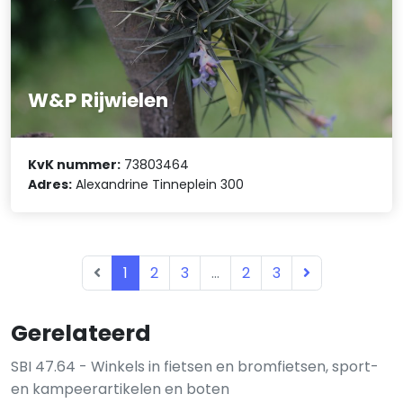
W&P Rijwielen
KvK nummer:
73803464
Adres:
Alexandrine Tinneplein 300
1
2
3
...
2
3
Gerelateerd
SBI 47.64 - Winkels in fietsen en bromfietsen, sport-
en kampeerartikelen en boten