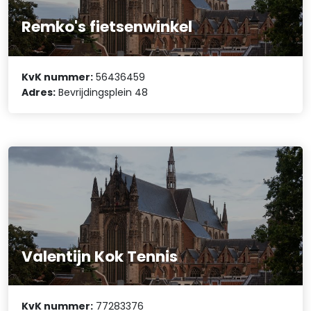
Remko's fietsenwinkel
KvK nummer:
56436459
Adres:
Bevrijdingsplein 48
Valentijn Kok Tennis
KvK nummer:
77283376