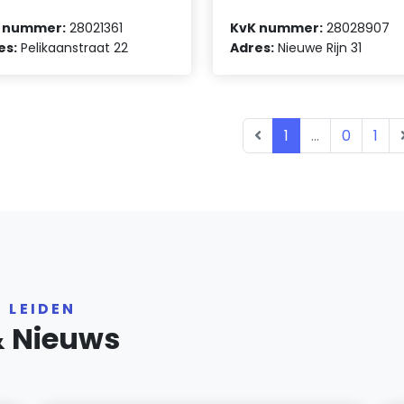
 nummer:
28021361
KvK nummer:
28028907
es:
Pelikaanstraat 22
Adres:
Nieuwe Rijn 31
1
...
0
1
 LEIDEN
& Nieuws