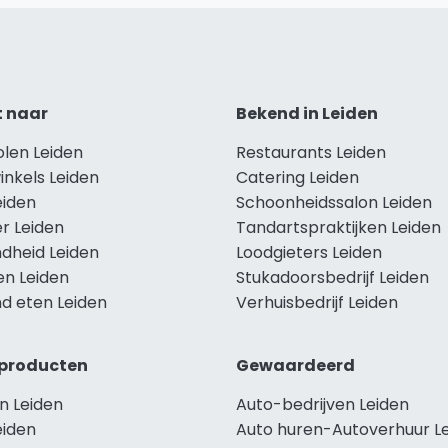
t naar
Bekend in Leiden
olen Leiden
Restaurants Leiden
inkels Leiden
Catering Leiden
eiden
Schoonheidssalon Leiden
r Leiden
Tandartspraktijken Leiden
dheid Leiden
Loodgieters Leiden
en Leiden
Stukadoorsbedrijf Leiden
d eten Leiden
Verhuisbedrijf Leiden
producten
Gewaardeerd
n Leiden
Auto-bedrijven Leiden
eiden
Auto huren-Autoverhuur L