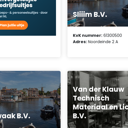
Sliiim B.V.
KvK nummer:
61300500
Adres:
Noordeinde 2 A
Van der Klauw
Technisch
Materiaal en Li
aak B.V.
B.V.