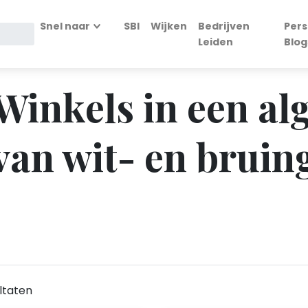
Snel naar
SBI
Wijken
Bedrijven
Pers
Leiden
Blog
- Winkels in een a
van wit- en bruin
ltaten