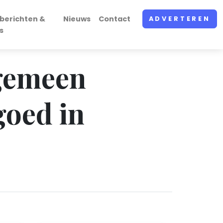
berichten &
Nieuws
Contact
ADVERTEREN
s
lgemeen
goed in