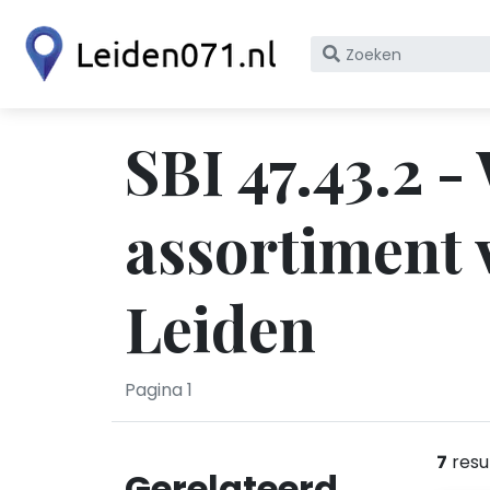
Zoek
op
bedrijfsnaam
of
SBI 47.43.2 
KvK
nummer
assortiment 
Leiden
Pagina 1
7
resu
Gerelateerd