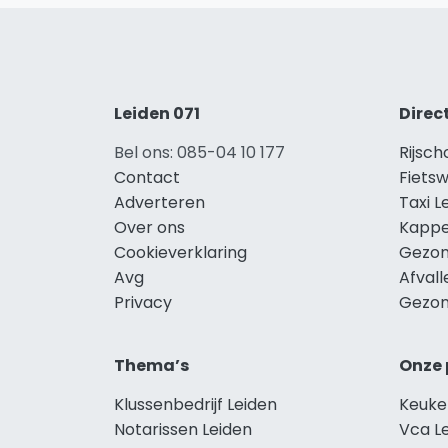
Leiden 071
Direc
Bel ons: 085-04 10 177
Rijsch
Contact
Fietsw
Adverteren
Taxi L
Over ons
Kappe
Cookieverklaring
Gezon
Avg
Afvall
Privacy
Gezon
Thema’s
Onze 
Klussenbedrijf Leiden
Keuke
Notarissen Leiden
Vca L