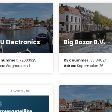
U Electronics
Big Bazar B.V.
 nummer:
72603925
KvK nummer:
33184624
es:
Wagnerplein 1
Adres:
Kopermolen 26
ADVERTENTIE