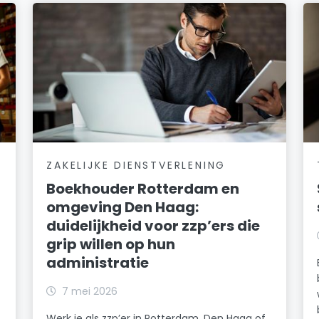
ZAKELIJKE DIENSTVERLENING
Boekhouder Rotterdam en
omgeving Den Haag:
duidelijkheid voor zzp’ers die
grip willen op hun
administratie
7 mei 2026
Werk je als zzp’er in Rotterdam, Den Haag of