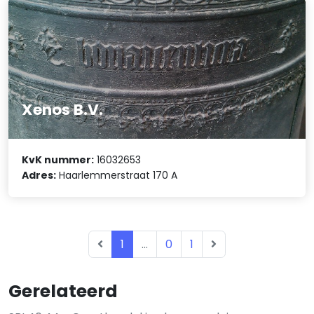
Xenos B.V.
KvK nummer:
16032653
Adres:
Haarlemmerstraat 170 A
1
...
0
1
Gerelateerd