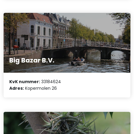
Big Bazar B.V.
KvK nummer:
33184624
Adres:
Kopermolen 26