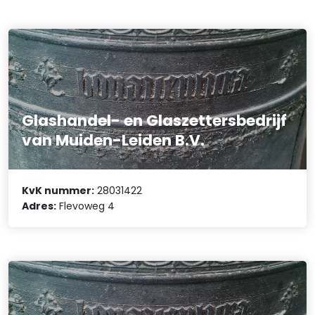
Glashandel- en Glaszettersbedrijf
van Muiden-Leiden B.V.
KvK nummer:
28031422
Adres:
Flevoweg 4