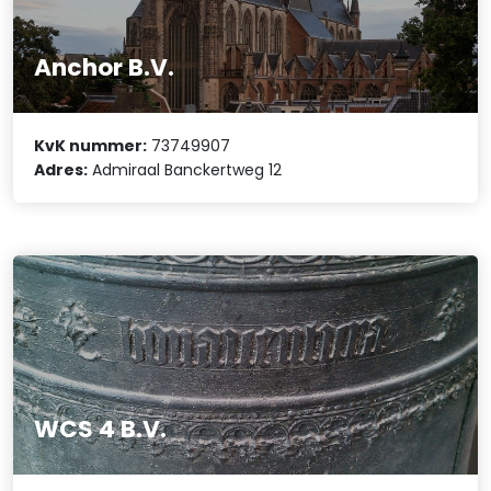
Anchor B.V.
KvK nummer:
73749907
Adres:
Admiraal Banckertweg 12
WCS 4 B.V.