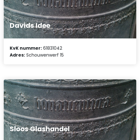
Davids Idee
KvK nummer:
61831042
Adres:
Schouwenwerf 15
Sloos Glashandel