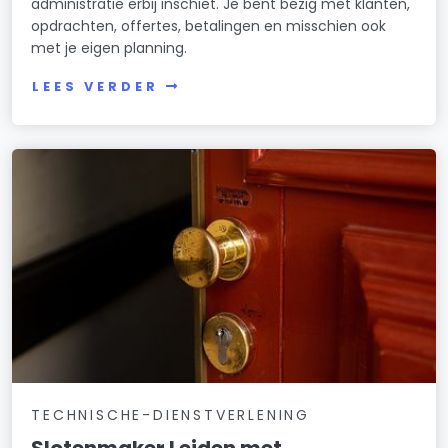
administratie erbij inschiet. Je bent bezig met klanten,
opdrachten, offertes, betalingen en misschien ook
met je eigen planning.
LEES VERDER
TECHNISCHE-DIENSTVERLENING
Slotenmaker Leiden met