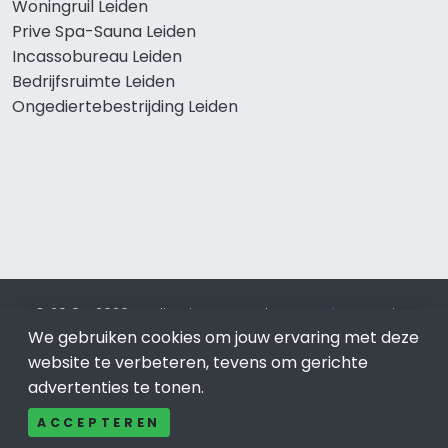
Woningruil Leiden
Prive Spa-Sauna Leiden
Incassobureau Leiden
Bedrijfsruimte Leiden
Ongediertebestrijding Leiden
© 2019 - 2026 Realisatie en SEO door
SEO-bureau
Lion
Internet. Betaal alleen voor bewezen resultaten?
SEO
We gebruiken cookies om jouw ervaring met deze
optimalisatie No Cure No Pay
.
Leiden
is onderdeel van Lion
website te verbeteren, tevens om gerichte
Internet.
advertenties te tonen.
Beeldcredits
ACCEPTEREN