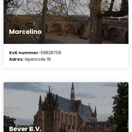
Marcelino
KvK nummer:
59828706
Adres:
Iepenrode 19
Bever B.V.