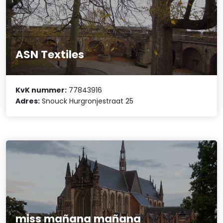
ASN Textiles
KvK nummer:
77843916
Adres:
Snouck Hurgronjestraat 25
miss mañana mañana