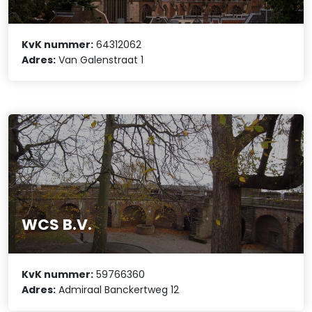
KvK nummer:
64312062
Adres:
Van Galenstraat 1
WCS B.V.
KvK nummer:
59766360
Adres:
Admiraal Banckertweg 12