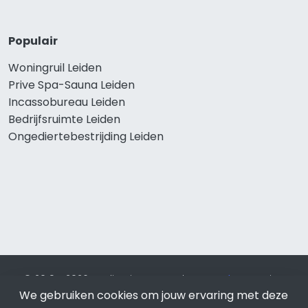
Populair
Woningruil Leiden
Prive Spa-Sauna Leiden
Incassobureau Leiden
Bedrijfsruimte Leiden
Ongediertebestrijding Leiden
© 2019 - 2026 Realisatie en SEO door
SEO-bureau
Lion
Internet. Betaal alleen voor bewezen resultaten?
SEO
We gebruiken cookies om jouw ervaring met deze