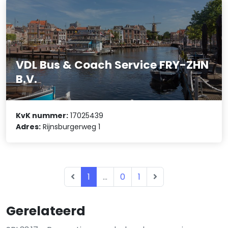
VDL Bus & Coach Service FRY-ZHN
B.V.
KvK nummer:
17025439
Adres:
Rijnsburgerweg 1
1
...
0
1
Gerelateerd