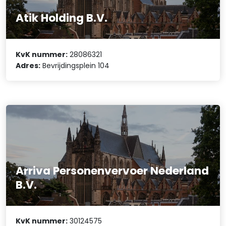
Atik Holding B.V.
KvK nummer:
28086321
Adres:
Bevrijdingsplein 104
Arriva Personenvervoer Nederland
B.V.
KvK nummer:
30124575