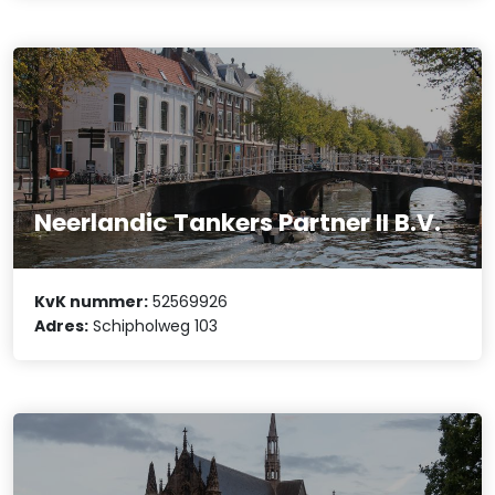
Neerlandic Tankers Partner II B.V.
KvK nummer:
52569926
Adres:
Schipholweg 103