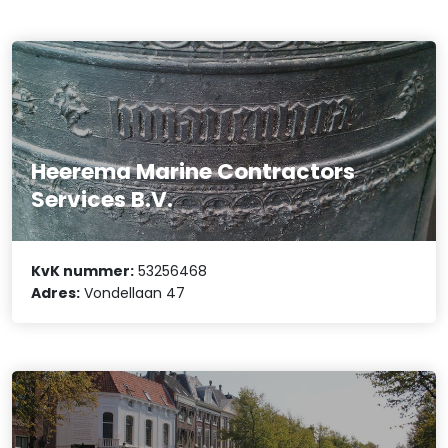
Heerema Marine Contractors
Services B.V.
KvK nummer:
53256468
Adres:
Vondellaan 47