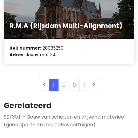
R.M.A (Rijsdam Multi-Alignment)
KvK nummer:
28085250
Adres:
Javastraat 34
1
...
0
1
Gerelateerd
SBI 30.11 - Bouw van schepen en drijvend materieel
(geen sport- en recreatievaartuigen)