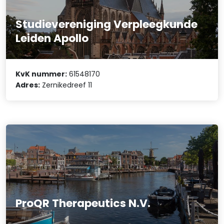
Studievereniging Verpleegkunde
Leiden Apollo
KvK nummer:
61548170
Adres:
Zernikedreef 11
ProQR Therapeutics N.V.