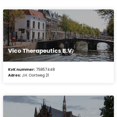
Vico Therapeutics B.V.
KvK nummer:
75857448
Adres:
J.H. Oortweg 21