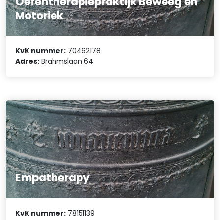
Oefentherapiepraktijk Beweeg en
Motoriek
KvK nummer:
70462178
Adres:
Brahmslaan 64
Empatherapy
KvK nummer:
78151139