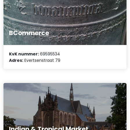
BCommerce
KvK nummer:
69595534
Adres:
Evertsenstraat 79
Indian & Tropical Market