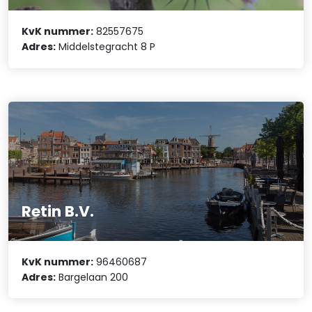
KvK nummer:
82557675
Adres:
Middelstegracht 8 P
Retin B.V.
KvK nummer:
96460687
Adres:
Bargelaan 200