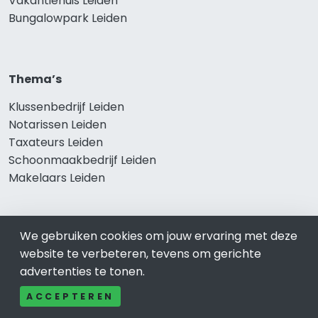
Vakantiehuis Leiden
Bungalowpark Leiden
Thema’s
Klussenbedrijf Leiden
Notarissen Leiden
Taxateurs Leiden
Schoonmaakbedrijf Leiden
Makelaars Leiden
We gebruiken cookies om jouw ervaring met deze
Onze producten
website te verbeteren, tevens om gerichte
Keuken Leiden
advertenties te tonen.
Vca Leiden
ACCEPTEREN
Kledingwinkel Leiden