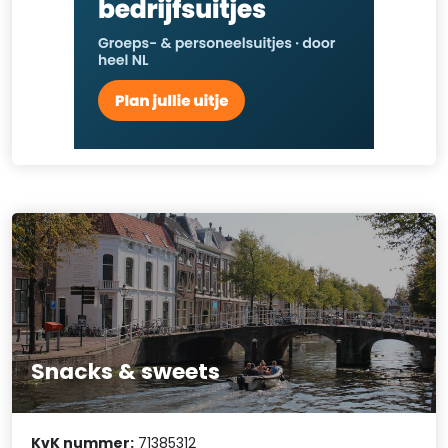
Snacks & sweets
KvK nummer:
71385312