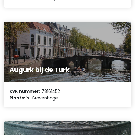
Augurk bij de Turk
KvK nummer:
78161452
Plaats:
's-Gravenhage