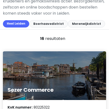
kruideniers en gemakswinkels actief. Bezorgdiensten,
zelfscan en online boodschappen doen bestellen
komen steeds vaker voor in Leiden.
Heel Leiden
Boerhaavedistrict
Merenwijkdistrict
16
resultaten
Sezer Commerce
KvK nummer:
80225322