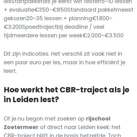
lesStartpakketals je eerst wilt testen5–10 lessen
+ evaluatie€350–€850Standaard pakketmeest
gekozen20–35 lessen + planning€1.800–
€3.200Spoedtrajectbij deadline / veel
tijdmeerdere lessen per week€2.000–€3.500
Dit zijn indicaties. Het verschil zit vaak niet in
een paar euro per les, maar in hoe efficiënt je
leert.
Hoe werkt het CBR-traject als je
in Leiden lest?
Of je nu begon met zoeken op
rijschool
Zoetermeer
of direct naar Leiden keek: het
CBR-traject blijft in de basis hetzelfde. Toch