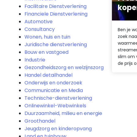
kope
Facilitaire Dienstverlening
Financiele Dienstverlening
Automotive
Consultancy
Ben je w
Wonen, huis en tuin
zoek naa
waarmee 
Juridische dienstverlening
streamen
Bouw en vastgoed
slim om v
Industrie
de prijs 
Gezondheidszorg en welzijnszorg
Handel detailhandel
Onderwijs en onderzoek
Communicatie en Media
Technische-dienstverlening
Onlinewinkel-Webwinkels
Duurzaamheid, milieu en energie
Groothandel
Jeugdzorg en kinderopvang
Land en tuinbouw