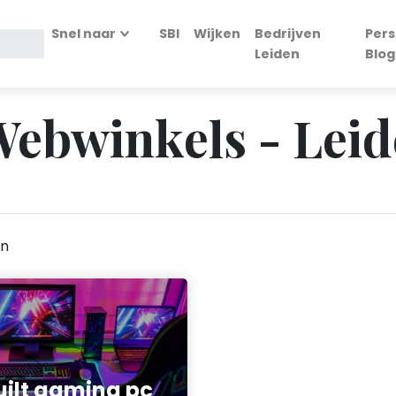
Snel naar
SBI
Wijken
Bedrijven
Pers
Leiden
Blog
ebwinkels - Lei
en
uilt gaming pc