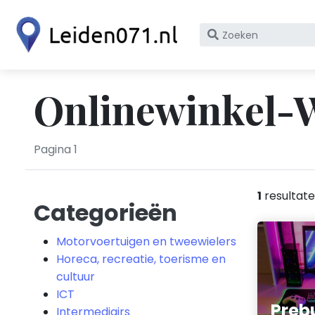
Zoek
op
bedrijfsnaam
of
Onlinewinkel-W
KvK
nummer
Pagina 1
1
resultat
Categorieën
Motorvoertuigen en tweewielers
Horeca, recreatie, toerisme en
cultuur
ICT
Preb
Intermediairs