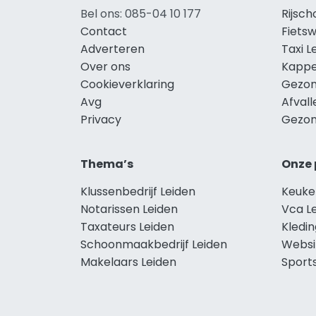
Bel ons: 085-04 10 177
Rijsch
Contact
Fietsw
Adverteren
Taxi L
Over ons
Kappe
Cookieverklaring
Gezon
Avg
Afvall
Privacy
Gezon
Thema’s
Onze 
Klussenbedrijf Leiden
Keuke
Notarissen Leiden
Vca L
Taxateurs Leiden
Kledin
Schoonmaakbedrijf Leiden
Websi
Makelaars Leiden
Sport