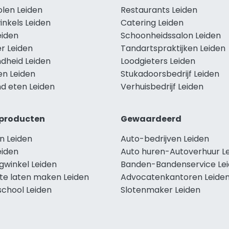
olen Leiden
Restaurants Leiden
inkels Leiden
Catering Leiden
eiden
Schoonheidssalon Leiden
r Leiden
Tandartspraktijken Leiden
dheid Leiden
Loodgieters Leiden
en Leiden
Stukadoorsbedrijf Leiden
d eten Leiden
Verhuisbedrijf Leiden
producten
Gewaardeerd
n Leiden
Auto-bedrijven Leiden
eiden
Auto huren-Autoverhuur L
gwinkel Leiden
Banden-Bandenservice Le
te laten maken Leiden
Advocatenkantoren Leide
school Leiden
Slotenmaker Leiden